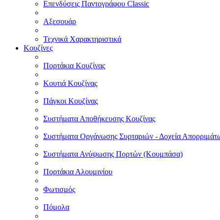
Επενδύσεις Παντογράφου Classic
Αξεσουάρ
Τεχνικά Χαρακτηριστικά
Κουζίνες
Πορτάκια Κουζίνας
Κουτιά Κουζίνας
Πάγκοι Κουζίνας
Συστήματα Αποθήκευσης Κουζίνας
Συστήματα Οργάνωσης Συρταριών - Δοχεία Απορριμάτ
Συστήματα Ανύψωσης Πορτών (Κουμπάσα)
Πορτάκια Αλουμινίου
Φωτισμός
Πόμολα