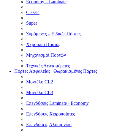
Economy – Laminate
Classic
Super
Συρόμενες – Ειδικές Πόρτες
Χερούλια Πόρτας
Μηχανισμοί Πορτών
Τεχνικές Λεπτομέρειες
Πόρτες Ασφαλείας | Θωρακισμένες Πόρτες
Μοντέλο CL2
Μοντέλο CL3
Επενδύσεις Laminate - Economy
Επενδύσεις Χειροποίητες
Επενδύσεις Αλουμινίου