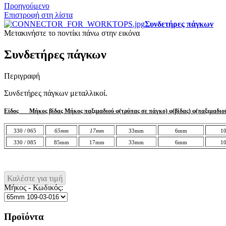
Προηγούμενο
Επιστροφή στη λίστα
Συνδετήρες πάγκων
Μετακινήστε το ποντίκι πάνω στην εικόνα
Συνδετήρες πάγκων
Περιγραφή
Συνδετήρες πάγκων μεταλλικοί.
Είδος Μήκος βίδας Μήκος παξιμαδιού φ(τρύπας σε πάγκο) φ(βίδας) φ(παξιμαδιο
330 / 065
65
mm
1
7mm
33
mm
6
mm
1
330 / 085
85
mm
1
7mm
33
mm
6
mm
1
Καλέστε για τιμή
Μήκος - Κωδικός:
Προϊόντα