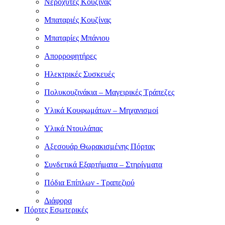
Νεροχύτες Κουζίνας
Μπαταριές Κουζίνας
Μπαταρίες Μπάνιου
Απορροφητήρες
Ηλεκτρικές Συσκευές
Πολυκουζινάκια – Μαγειρικές Τράπεζες
Υλικά Κουφωμάτων – Μηχανισμοί
Υλικά Ντουλάπας
Αξεσουάρ Θωρακισμένης Πόρτας
Συνδετικά Εξαρτήματα – Στηρίγματα
Πόδια Επίπλων - Τραπεζιού
Διάφορα
Πόρτες Εσωτερικές