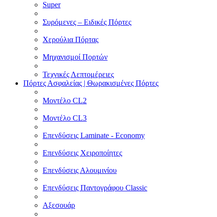
Super
Συρόμενες – Ειδικές Πόρτες
Χερούλια Πόρτας
Μηχανισμοί Πορτών
Τεχνικές Λεπτομέρειες
Πόρτες Ασφαλείας | Θωρακισμένες Πόρτες
Μοντέλο CL2
Μοντέλο CL3
Επενδύσεις Laminate - Economy
Επενδύσεις Χειροποίητες
Επενδύσεις Αλουμινίου
Επενδύσεις Παντογράφου Classic
Αξεσουάρ