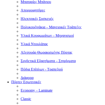
Μπαταρίες Μπάνιου
Απορροφητήρες
Ηλεκτρικές Συσκευές
Πολυκουζινάκια – Μαγειρικές Τράπεζες
Υλικά Κουφωμάτων – Μηχανισμοί
Υλικά Ντουλάπας
Αξεσουάρ Θωρακισμένης Πόρτας
Συνδετικά Εξαρτήματα – Στηρίγματα
Πόδια Επίπλων - Τραπεζιού
Διάφορα
Πόρτες Εσωτερικές
Economy – Laminate
Classic