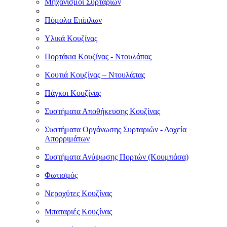
Μηχανισμοί Συρταριών
Πόμολα Επίπλων
Υλικά Κουζίνας
Πορτάκια Κουζίνας - Ντουλάπας
Κουτιά Κουζίνας – Ντουλάπας
Πάγκοι Κουζίνας
Συστήματα Αποθήκευσης Κουζίνας
Συστήματα Οργάνωσης Συρταριών - Δοχεία
Απορριμάτων
Συστήματα Ανύψωσης Πορτών (Κουμπάσα)
Φωτισμός
Νεροχύτες Κουζίνας
Μπαταριές Κουζίνας