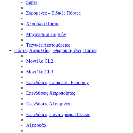
Super
Συρόμενες – Ειδικές Πόρτες
Χερούλια Πόρτας
Μηχανισμοί Πορτών
Τεχνικές Λεπτομέρειες
Πόρτες Ασφαλείας | Θωρακισμένες Πόρτες
Μοντέλο CL2
Μοντέλο CL3
Επενδύσεις Laminate - Economy
Επενδύσεις Χειροποίητες
Επενδύσεις Αλουμινίου
Επενδύσεις Παντογράφου Classic
Αξεσουάρ