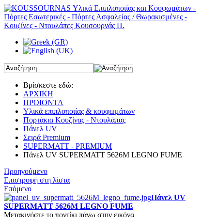
Βρίσκεστε εδώ:
ΑΡΧΙΚΗ
ΠΡΟΙΟΝΤΑ
Υλικά επιπλοποιίας & κουφωμάτων
Πορτάκια Κουζίνας - Ντουλάπας
Πάνελ UV
Σειρά Premium
SUPERMATT - PREMIUM
Πάνελ UV SUPERMATT 5626Μ LEGNO FUME
Προηγούμενο
Επιστροφή στη λίστα
Επόμενο
Πάνελ UV
SUPERMATT 5626Μ LEGNO FUME
Μετακινήστε το ποντίκι πάνω στην εικόνα