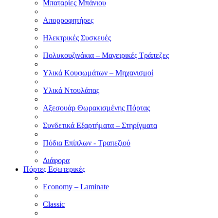
Μπαταρίες Μπάνιου
Απορροφητήρες
Ηλεκτρικές Συσκευές
Πολυκουζινάκια – Μαγειρικές Τράπεζες
Υλικά Κουφωμάτων – Μηχανισμοί
Υλικά Ντουλάπας
Αξεσουάρ Θωρακισμένης Πόρτας
Συνδετικά Εξαρτήματα – Στηρίγματα
Πόδια Επίπλων - Τραπεζιού
Διάφορα
Πόρτες Εσωτερικές
Economy – Laminate
Classic