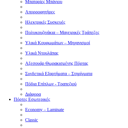
Μπαταρίες Μπάνιου
Απορροφητήρες
Ηλεκτρικές Συσκευές
Πολυκουζινάκια – Μαγειρικές Τράπεζες
Υλικά Κουφωμάτων – Μηχανισμοί
Υλικά Ντουλάπας
Αξεσουάρ Θωρακισμένης Πόρτας
Συνδετικά Εξαρτήματα – Στηρίγματα
Πόδια Επίπλων - Τραπεζιού
Διάφορα
Πόρτες Εσωτερικές
Economy – Laminate
Classic