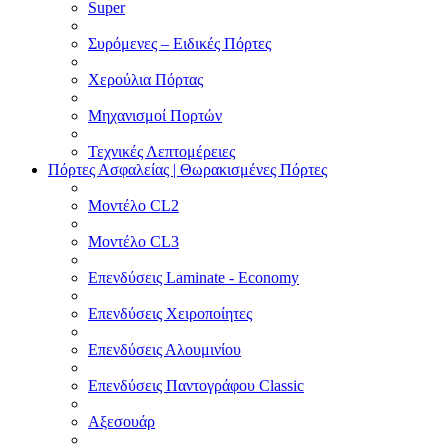
Super
Συρόμενες – Ειδικές Πόρτες
Χερούλια Πόρτας
Μηχανισμοί Πορτών
Τεχνικές Λεπτομέρειες
Πόρτες Ασφαλείας | Θωρακισμένες Πόρτες
Μοντέλο CL2
Μοντέλο CL3
Επενδύσεις Laminate - Economy
Επενδύσεις Χειροποίητες
Επενδύσεις Αλουμινίου
Επενδύσεις Παντογράφου Classic
Αξεσουάρ