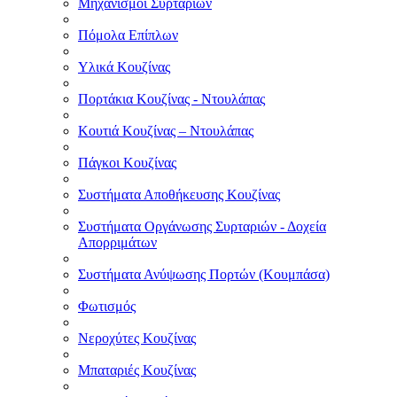
Μηχανισμοί Συρταριών
Πόμολα Επίπλων
Υλικά Κουζίνας
Πορτάκια Κουζίνας - Ντουλάπας
Κουτιά Κουζίνας – Ντουλάπας
Πάγκοι Κουζίνας
Συστήματα Αποθήκευσης Κουζίνας
Συστήματα Οργάνωσης Συρταριών - Δοχεία
Απορριμάτων
Συστήματα Ανύψωσης Πορτών (Κουμπάσα)
Φωτισμός
Νεροχύτες Κουζίνας
Μπαταριές Κουζίνας