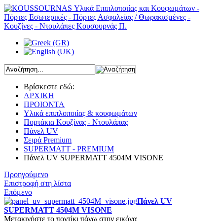
Βρίσκεστε εδώ:
ΑΡΧΙΚΗ
ΠΡΟΙΟΝΤΑ
Υλικά επιπλοποιίας & κουφωμάτων
Πορτάκια Κουζίνας - Ντουλάπας
Πάνελ UV
Σειρά Premium
SUPERMATT - PREMIUM
Πάνελ UV SUPERMATT 4504Μ VISONE
Προηγούμενο
Επιστροφή στη λίστα
Επόμενο
Πάνελ UV
SUPERMATT 4504Μ VISONE
Μετακινήστε το ποντίκι πάνω στην εικόνα