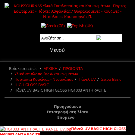
Μενού
Βρίσκεστε εδώ:
ΑΡΧΙΚΗ
ΠΡΟΙΟΝΤΑ
Υλικά επιπλοποιίας & κουφωμάτων
Πορτάκια Κουζίνας - Ντουλάπας
Πάνελ UV
Σειρά Basic
HIGH GLOSS BASIC
Πάνελ UV BASIC HIGH GLOSS HG1003 ANTHRACITE
Προηγούμενο
Επιστροφή στη λίστα
Επόμενο
Πάνελ UV BASIC HIGH GLOSS
HG1003 ANTHRACITE