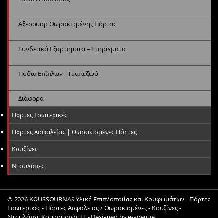
Αξεσουάρ Θωρακισμένης Πόρτας
Συνδετικά Εξαρτήματα – Στηρίγματα
Πόδια Επίπλων - Τραπεζιού
Διάφορα
Πόρτες Εσωτερικές
Πόρτες Ασφαλείας | Θωρακισμένες Πόρτες
Κουζίνες
Ντουλάπες
© 2026
KOUSSOURNAS Υλικά Επιπλοποιίας και Κουφωμάτων - Πόρτες
Εσωτερικές - Πόρτες Ασφαλείας / Θωρακισμένες - Κουζίνες -
Ντουλάπες Κουσουρνάς Π.
- Designed by
e-avenue