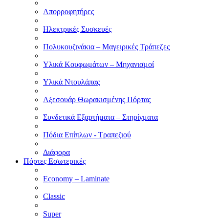
Απορροφητήρες
Ηλεκτρικές Συσκευές
Πολυκουζινάκια – Μαγειρικές Τράπεζες
Υλικά Κουφωμάτων – Μηχανισμοί
Υλικά Ντουλάπας
Αξεσουάρ Θωρακισμένης Πόρτας
Συνδετικά Εξαρτήματα – Στηρίγματα
Πόδια Επίπλων - Τραπεζιού
Διάφορα
Πόρτες Εσωτερικές
Economy – Laminate
Classic
Super