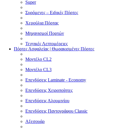
Super
Συρόμενες – Ειδικές Πόρτες
Χερούλια Πόρτας
Μηχανισμοί Πορτών
Τεχνικές Λεπτομέρειες
Πόρτες Ασφαλείας | Θωρακισμένες Πόρτες
Μοντέλο CL2
Μοντέλο CL3
Επενδύσεις Laminate - Economy
Επενδύσεις Χειροποίητες
Επενδύσεις Αλουμινίου
Επενδύσεις Παντογράφου Classic
Αξεσουάρ