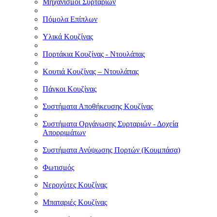
Μηχανισμοί Συρταριών
Πόμολα Επίπλων
Υλικά Κουζίνας
Πορτάκια Κουζίνας - Ντουλάπας
Κουτιά Κουζίνας – Ντουλάπας
Πάγκοι Κουζίνας
Συστήματα Αποθήκευσης Κουζίνας
Συστήματα Οργάνωσης Συρταριών - Δοχεία
Απορριμάτων
Συστήματα Ανύψωσης Πορτών (Κουμπάσα)
Φωτισμός
Νεροχύτες Κουζίνας
Μπαταριές Κουζίνας