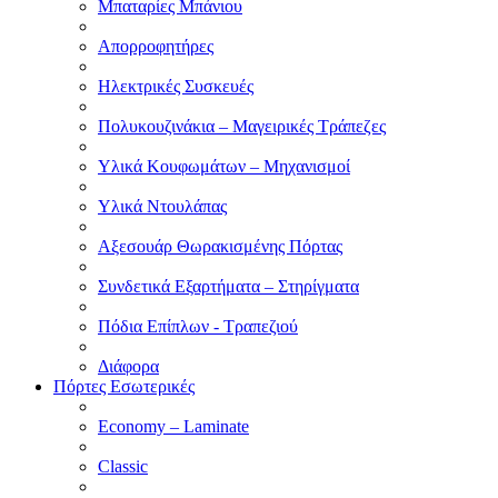
Μπαταρίες Μπάνιου
Απορροφητήρες
Ηλεκτρικές Συσκευές
Πολυκουζινάκια – Μαγειρικές Τράπεζες
Υλικά Κουφωμάτων – Μηχανισμοί
Υλικά Ντουλάπας
Αξεσουάρ Θωρακισμένης Πόρτας
Συνδετικά Εξαρτήματα – Στηρίγματα
Πόδια Επίπλων - Τραπεζιού
Διάφορα
Πόρτες Εσωτερικές
Economy – Laminate
Classic