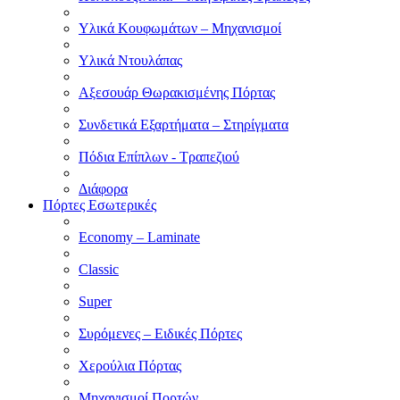
Υλικά Κουφωμάτων – Μηχανισμοί
Υλικά Ντουλάπας
Αξεσουάρ Θωρακισμένης Πόρτας
Συνδετικά Εξαρτήματα – Στηρίγματα
Πόδια Επίπλων - Τραπεζιού
Διάφορα
Πόρτες Εσωτερικές
Economy – Laminate
Classic
Super
Συρόμενες – Ειδικές Πόρτες
Χερούλια Πόρτας
Μηχανισμοί Πορτών