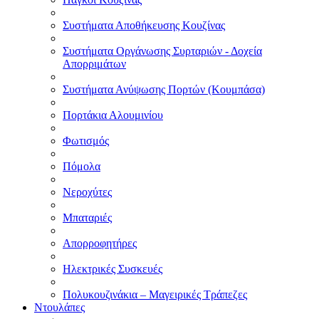
Συστήματα Αποθήκευσης Κουζίνας
Συστήματα Οργάνωσης Συρταριών - Δοχεία
Απορριμάτων
Συστήματα Ανύψωσης Πορτών (Κουμπάσα)
Πορτάκια Αλουμινίου
Φωτισμός
Πόμολα
Νεροχύτες
Μπαταριές
Απορροφητήρες
Ηλεκτρικές Συσκευές
Πολυκουζινάκια – Μαγειρικές Τράπεζες
Ντουλάπες