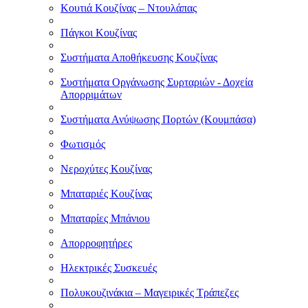
Κουτιά Κουζίνας – Ντουλάπας
Πάγκοι Κουζίνας
Συστήματα Αποθήκευσης Κουζίνας
Συστήματα Οργάνωσης Συρταριών - Δοχεία
Απορριμάτων
Συστήματα Ανύψωσης Πορτών (Κουμπάσα)
Φωτισμός
Νεροχύτες Κουζίνας
Μπαταριές Κουζίνας
Μπαταρίες Μπάνιου
Απορροφητήρες
Ηλεκτρικές Συσκευές
Πολυκουζινάκια – Μαγειρικές Τράπεζες