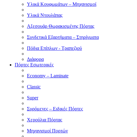
Υλικά Κουφωμάτων – Μηχανισμοί
Υλικά Ντουλάπας
Αξεσουάρ Θωρακισμένης Πόρτας
Συνδετικά Εξαρτήματα – Στηρίγματα
Πόδια Επίπλων - Τραπεζιού
Διάφορα
Πόρτες Εσωτερικές
Economy – Laminate
Classic
Super
Συρόμενες – Ειδικές Πόρτες
Χερούλια Πόρτας
Μηχανισμοί Πορτών