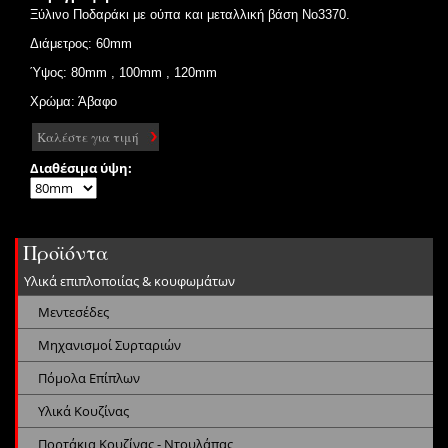
Ξύλινο Ποδαράκι με ούπα και μεταλλική
βάση Νο3370
.
Διάμετρος: 60mm
Ύψος: 80mm , 100mm , 120mm
Χρώμα: Άβαφο
Καλέστε για τιμή
Διαθέσιμα ύψη:
Προϊόντα
Υλικά επιπλοποιίας & κουφωμάτων
Μεντεσέδες
Μηχανισμοί Συρταριών
Πόμολα Επίπλων
Υλικά Κουζίνας
Πορτάκια Κουζίνας - Ντουλάπας