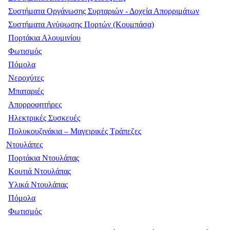
Συστήματα Οργάνωσης Συρταριών - Δοχεία Απορριμάτων
Συστήματα Ανύψωσης Πορτών (Κουμπάσα)
Πορτάκια Αλουμινίου
Φωτισμός
Πόμολα
Νεροχύτες
Μπαταριές
Απορροφητήρες
Ηλεκτρικές Συσκευές
Πολυκουζινάκια – Μαγειρικές Τράπεζες
Ντουλάπες
Πορτάκια Ντουλάπας
Κουτιά Ντουλάπας
Υλικά Ντουλάπας
Πόμολα
Φωτισμός