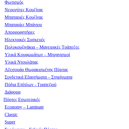
Φωτισμός
Νεροχύτες Κουζίνας
Μπαταριές Κουζίνας
Μπαταρίες Μπάνιου
Απορροφητήρες
Ηλεκτρικές Συσκευές
Πολυκουζινάκια – Μαγειρικές Τράπεζες
Υλικά Κουφωμάτων – Μηχανισμοί
Υλικά Ντουλάπας
Αξεσουάρ Θωρακισμένης Πόρτας
Συνδετικά Εξαρτήματα – Στηρίγματα
Πόδια Επίπλων - Τραπεζιού
Διάφορα
Πόρτες Εσωτερικές
Economy – Laminate
Classic
Super