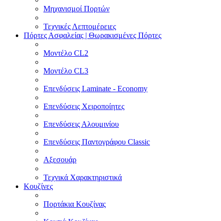
Μηχανισμοί Πορτών
Τεχνικές Λεπτομέρειες
Πόρτες Ασφαλείας | Θωρακισμένες Πόρτες
Μοντέλο CL2
Μοντέλο CL3
Επενδύσεις Laminate - Economy
Επενδύσεις Χειροποίητες
Επενδύσεις Αλουμινίου
Επενδύσεις Παντογράφου Classic
Αξεσουάρ
Τεχνικά Χαρακτηριστικά
Κουζίνες
Πορτάκια Κουζίνας