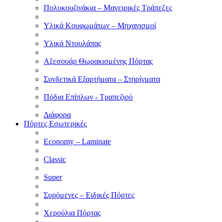
Πολυκουζινάκια – Μαγειρικές Τράπεζες
Υλικά Κουφωμάτων – Μηχανισμοί
Υλικά Ντουλάπας
Αξεσουάρ Θωρακισμένης Πόρτας
Συνδετικά Εξαρτήματα – Στηρίγματα
Πόδια Επίπλων - Τραπεζιού
Διάφορα
Πόρτες Εσωτερικές
Economy – Laminate
Classic
Super
Συρόμενες – Ειδικές Πόρτες
Χερούλια Πόρτας