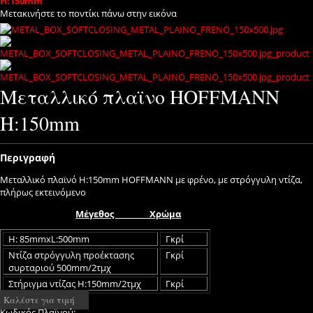
H:150mm
Μετακινήστε το ποντίκι πάνω στην εικόνα
Μεταλλικό πλαϊνο HOFFMANN
H:150mm
Περιγραφή
Μεταλλικό πλαϊνό H:150mm HOFFMANN με φρένο, με στρόγγυλη ντίζα,
πλήρως εκτεινόμενο
Μέγεθος
Χρώμα
H: 85mmxL:500mm
Γκρί
Ντίζα στρόγγυλη προέκτασης
Γκρί
συρταριού 500mm/2τμχ
Στήριγμα ντίζας H:150mm/2τμχ
Γκρί
Καλέστε για τιμή
Κωδικός Πλαϊνού: