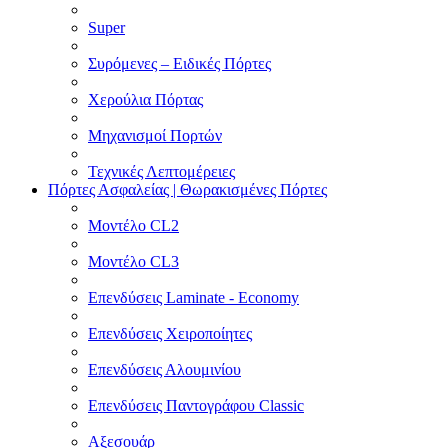
Super
Συρόμενες – Ειδικές Πόρτες
Χερούλια Πόρτας
Μηχανισμοί Πορτών
Τεχνικές Λεπτομέρειες
Πόρτες Ασφαλείας | Θωρακισμένες Πόρτες
Μοντέλο CL2
Μοντέλο CL3
Επενδύσεις Laminate - Economy
Επενδύσεις Χειροποίητες
Επενδύσεις Αλουμινίου
Επενδύσεις Παντογράφου Classic
Αξεσουάρ