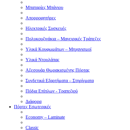
Μπαταρίες Μπάνιου
Απορροφητήρες
Ηλεκτρικές Συσκευές
Πολυκουζινάκια – Μαγειρικές Τράπεζες
Υλικά Κουφωμάτων – Μηχανισμοί
Υλικά Ντουλάπας
Αξεσουάρ Θωρακισμένης Πόρτας
Συνδετικά Εξαρτήματα – Στηρίγματα
Πόδια Επίπλων - Τραπεζιού
Διάφορα
Πόρτες Εσωτερικές
Economy – Laminate
Classic