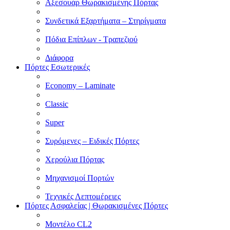
Αξεσουάρ Θωρακισμένης Πόρτας
Συνδετικά Εξαρτήματα – Στηρίγματα
Πόδια Επίπλων - Τραπεζιού
Διάφορα
Πόρτες Εσωτερικές
Economy – Laminate
Classic
Super
Συρόμενες – Ειδικές Πόρτες
Χερούλια Πόρτας
Μηχανισμοί Πορτών
Τεχνικές Λεπτομέρειες
Πόρτες Ασφαλείας | Θωρακισμένες Πόρτες
Μοντέλο CL2