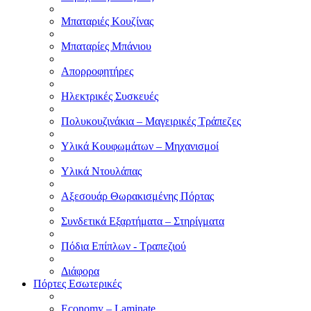
Μπαταριές Κουζίνας
Μπαταρίες Μπάνιου
Απορροφητήρες
Ηλεκτρικές Συσκευές
Πολυκουζινάκια – Μαγειρικές Τράπεζες
Υλικά Κουφωμάτων – Μηχανισμοί
Υλικά Ντουλάπας
Αξεσουάρ Θωρακισμένης Πόρτας
Συνδετικά Εξαρτήματα – Στηρίγματα
Πόδια Επίπλων - Τραπεζιού
Διάφορα
Πόρτες Εσωτερικές
Economy – Laminate