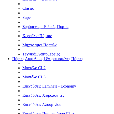
Classic
Super
Συρόμενες – Ειδικές Πόρτες
Χερούλια Πόρτας
Μηχανισμοί Πορτών
Τεχνικές Λεπτομέρειες
Πόρτες Ασφαλείας | Θωρακισμένες Πόρτες
Μοντέλο CL2
Μοντέλο CL3
Επενδύσεις Laminate - Economy
Επενδύσεις Χειροποίητες
Επενδύσεις Αλουμινίου
Επενδύσεις Παντογράφου Classic