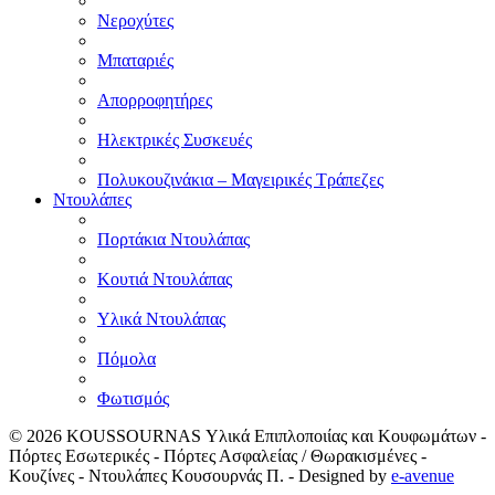
Νεροχύτες
Μπαταριές
Απορροφητήρες
Ηλεκτρικές Συσκευές
Πολυκουζινάκια – Μαγειρικές Τράπεζες
Ντουλάπες
Πορτάκια Ντουλάπας
Κουτιά Ντουλάπας
Υλικά Ντουλάπας
Πόμολα
Φωτισμός
© 2026
KOUSSOURNAS Υλικά Επιπλοποιίας και Κουφωμάτων -
Πόρτες Εσωτερικές - Πόρτες Ασφαλείας / Θωρακισμένες -
Κουζίνες - Ντουλάπες Κουσουρνάς Π.
- Designed by
e-avenue