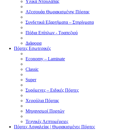
Υλικά Ντουλάπας
Αξεσουάρ Θωρακισμένης Πόρτας
Συνδετικά Εξαρτήματα – Στηρίγματα
Πόδια Επίπλων - Τραπεζιού
Διάφορα
Πόρτες Εσωτερικές
Economy – Laminate
Classic
Super
Συρόμενες – Ειδικές Πόρτες
Χερούλια Πόρτας
Μηχανισμοί Πορτών
Τεχνικές Λεπτομέρειες
Πόρτες Ασφαλείας | Θωρακισμένες Πόρτες