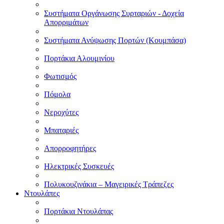
Συστήματα Οργάνωσης Συρταριών - Δοχεία
Απορριμάτων
Συστήματα Ανύψωσης Πορτών (Κουμπάσα)
Πορτάκια Αλουμινίου
Φωτισμός
Πόμολα
Νεροχύτες
Μπαταριές
Απορροφητήρες
Ηλεκτρικές Συσκευές
Πολυκουζινάκια – Μαγειρικές Τράπεζες
Ντουλάπες
Πορτάκια Ντουλάπας