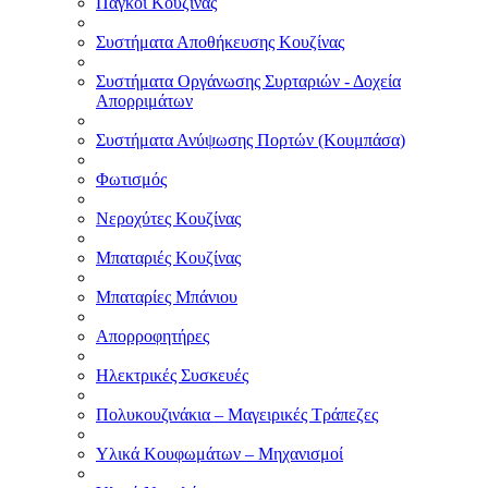
Πάγκοι Κουζίνας
Συστήματα Αποθήκευσης Κουζίνας
Συστήματα Οργάνωσης Συρταριών - Δοχεία
Απορριμάτων
Συστήματα Ανύψωσης Πορτών (Κουμπάσα)
Φωτισμός
Νεροχύτες Κουζίνας
Μπαταριές Κουζίνας
Μπαταρίες Μπάνιου
Απορροφητήρες
Ηλεκτρικές Συσκευές
Πολυκουζινάκια – Μαγειρικές Τράπεζες
Υλικά Κουφωμάτων – Μηχανισμοί