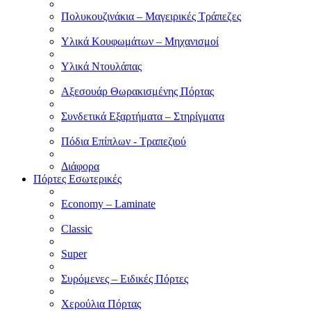
Πολυκουζινάκια – Μαγειρικές Τράπεζες
Υλικά Κουφωμάτων – Μηχανισμοί
Υλικά Ντουλάπας
Αξεσουάρ Θωρακισμένης Πόρτας
Συνδετικά Εξαρτήματα – Στηρίγματα
Πόδια Επίπλων - Τραπεζιού
Διάφορα
Πόρτες Εσωτερικές
Economy – Laminate
Classic
Super
Συρόμενες – Ειδικές Πόρτες
Χερούλια Πόρτας