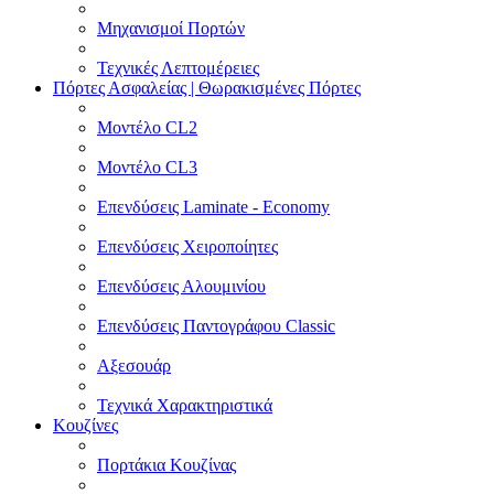
Μηχανισμοί Πορτών
Τεχνικές Λεπτομέρειες
Πόρτες Ασφαλείας | Θωρακισμένες Πόρτες
Μοντέλο CL2
Μοντέλο CL3
Επενδύσεις Laminate - Economy
Επενδύσεις Χειροποίητες
Επενδύσεις Αλουμινίου
Επενδύσεις Παντογράφου Classic
Αξεσουάρ
Τεχνικά Χαρακτηριστικά
Κουζίνες
Πορτάκια Κουζίνας