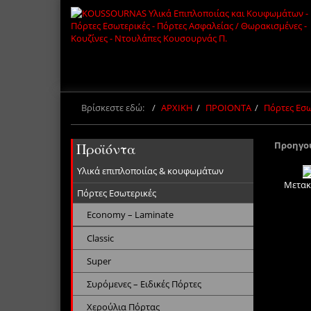
Βρίσκεστε εδώ:
ΑΡΧΙΚΗ
ΠΡΟΙΟΝΤΑ
Πόρτες Εσω
Προηγο
Προϊόντα
Υλικά επιπλοποιίας & κουφωμάτων
Μετακ
Πόρτες Εσωτερικές
Economy – Laminate
Classic
Super
Συρόμενες – Ειδικές Πόρτες
Χερούλια Πόρτας