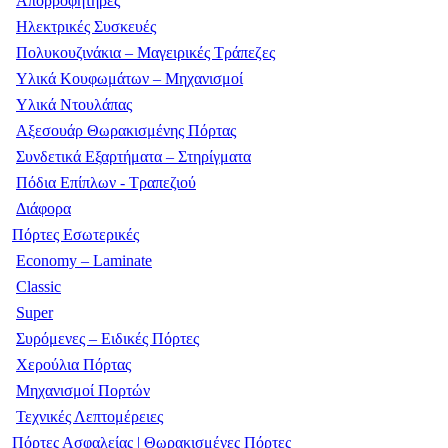
Απορροφητήρες
Ηλεκτρικές Συσκευές
Πολυκουζινάκια – Μαγειρικές Τράπεζες
Υλικά Κουφωμάτων – Μηχανισμοί
Υλικά Ντουλάπας
Αξεσουάρ Θωρακισμένης Πόρτας
Συνδετικά Εξαρτήματα – Στηρίγματα
Πόδια Επίπλων - Τραπεζιού
Διάφορα
Πόρτες Εσωτερικές
Economy – Laminate
Classic
Super
Συρόμενες – Ειδικές Πόρτες
Χερούλια Πόρτας
Μηχανισμοί Πορτών
Τεχνικές Λεπτομέρειες
Πόρτες Ασφαλείας | Θωρακισμένες Πόρτες