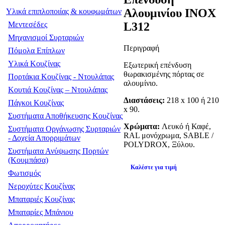
Αλουμινίου ΙΝΟΧ
Υλικά επιπλοποιίας & κουφωμάτων
L312
Μεντεσέδες
Μηχανισμοί Συρταριών
Περιγραφή
Πόμολα Επίπλων
Υλικά Κουζίνας
Εξωτερική επένδυση
θωρακισμένης πόρτας σε
Πορτάκια Κουζίνας - Ντουλάπας
αλουμίνιο.
Κουτιά Κουζίνας – Ντουλάπας
Διαστάσεις:
218 x 100 ή 210
Πάγκοι Κουζίνας
x 90.
Συστήματα Αποθήκευσης Κουζίνας
Χρώματα:
Λευκό ή Καφέ,
Συστήματα Οργάνωσης Συρταριών
RAL μονόχρωμα, SABLE /
- Δοχεία Απορριμάτων
POLYDROX, Ξύλου.
Συστήματα Ανύψωσης Πορτών
(Κουμπάσα)
Καλέστε για τιμή
Φωτισμός
Νεροχύτες Κουζίνας
Μπαταριές Κουζίνας
Μπαταρίες Μπάνιου