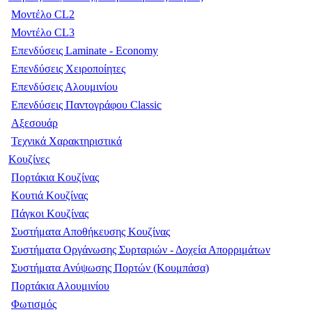
Μοντέλο CL2
Μοντέλο CL3
Επενδύσεις Laminate - Economy
Επενδύσεις Χειροποίητες
Επενδύσεις Αλουμινίου
Επενδύσεις Παντογράφου Classic
Αξεσουάρ
Τεχνικά Χαρακτηριστικά
Κουζίνες
Πορτάκια Κουζίνας
Κουτιά Κουζίνας
Πάγκοι Κουζίνας
Συστήματα Αποθήκευσης Κουζίνας
Συστήματα Οργάνωσης Συρταριών - Δοχεία Απορριμάτων
Συστήματα Ανύψωσης Πορτών (Κουμπάσα)
Πορτάκια Αλουμινίου
Φωτισμός